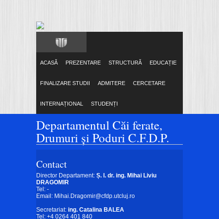
ACASĂ
PREZENTARE
STRUCTURĂ
EDUCAȚIE
FINALIZARE STUDII
ADMITERE
CERCETARE
INTERNAȚIONAL
STUDENȚI
Departamentul Căi ferate,
Drumuri și Poduri C.F.D.P.
Contact
Director Departament:
Ș. l. dr. ing. Mihai Liviu
DRAGOMIR
Tel: -
Email:
Mihai.Dragomir@cfdp.utcluj.ro
Secretariat:
ing. Catalina BALEA
Tel: +4 0264 401 840