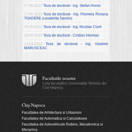
17.06.2015
Teza de doctorat - ing. Stefan Horon
17.06.2015
Teza de doctorat - ing. Filomela Roxana
TOADERE (casatorita Savoiu)
15.06.2015
Teza de doctorat - ing. Nicolae Ciont
10.06.2015
Teza de doctorat - Cristian Herman
14.03.2015
Teza de doctorat - ing. Vladimir
MARUSCEAC
Facultatile noastre
Lista facultatilor Universitatii Tehnice din
Cluj-Napoca
Cluj-Napoca
Facultatea de Arhitectura si Urbanism
Facultatea de Automatica si Calculatoare
Facultatea de Autovehicule Rutiere, Mecatronica si
Mecanica