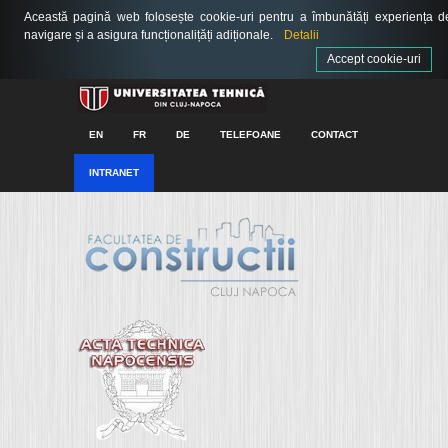
Această pagină web folosește cookie-uri pentru a îmbunătăți experiența d
navigare și a asigura funcționalițăți adiționale.
Detalii
Accept cookie-uri
EN
FR
DE
TELEFOANE
CONTACT
INTRANET