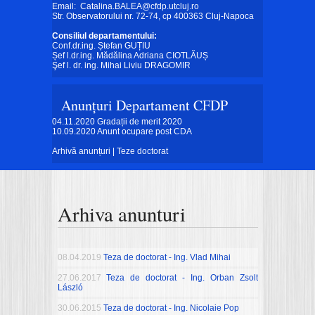
Email:
Catalina.BALEA@cfdp.utcluj.ro
Str. Observatorului nr. 72-74, cp 400363 Cluj-Napoca
Consiliul departamentului:
Conf.dr.ing. Ștefan GUȚIU
Șef l.dr.ing. Mădălina Adriana CIOTLĂUȘ
Şef l. dr. ing. Mihai Liviu DRAGOMIR
Anunțuri Departament CFDP
04.11.2020
Gradații de merit 2020
10.09.2020
Anunt ocupare post CDA
Arhivă anunțuri
|
Teze doctorat
Arhiva anunturi
08.04.2019
Teza de doctorat - Ing. Vlad Mihai
27.06.2017
Teza de doctorat - Ing. Orban Zsolt
László
30.06.2015
Teza de doctorat - Ing. Nicolaie Pop